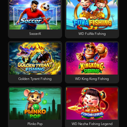
SoccerX
WD FuWa Fishing
Golden Tyrant Fishing
WD King Kong Fishing
Plinko Pop
WD Nezha Fishing Legend