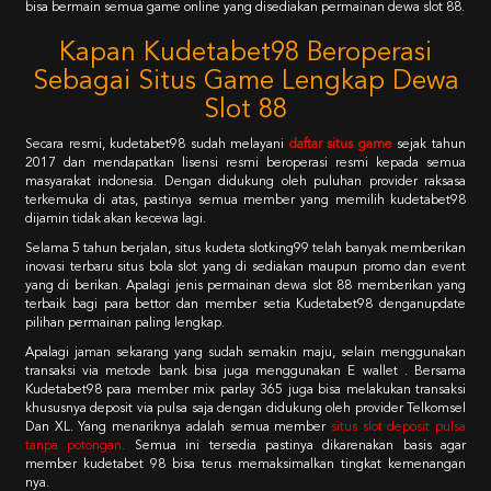
bisa bermain semua game online yang disediakan permainan dewa slot 88.
Kapan Kudetabet98 Beroperasi
Sebagai Situs Game Lengkap Dewa
Slot 88
Secara resmi, kudetabet98 sudah melayani
daftar situs game
sejak tahun
2017 dan mendapatkan lisensi resmi beroperasi resmi kepada semua
masyarakat indonesia. Dengan didukung oleh puluhan provider raksasa
terkemuka di atas, pastinya semua member yang memilih kudetabet98
dijamin tidak akan kecewa lagi.
Selama 5 tahun berjalan, situs kudeta slotking99 telah banyak memberikan
inovasi terbaru situs bola slot yang di sediakan maupun promo dan event
yang di berikan. Apalagi jenis permainan dewa slot 88 memberikan yang
terbaik bagi para bettor dan member setia Kudetabet98 denganupdate
pilihan permainan paling lengkap.
Apalagi jaman sekarang yang sudah semakin maju, selain menggunakan
transaksi via metode bank bisa juga menggunakan E wallet . Bersama
Kudetabet98 para member mix parlay 365 juga bisa melakukan transaksi
khususnya deposit via pulsa saja dengan didukung oleh provider Telkomsel
Dan XL. Yang menariknya adalah semua member
situs slot deposit pulsa
tanpa potongan
.
Semua ini tersedia pastinya dikarenakan basis agar
member kudetabet 98 bisa terus memaksimalkan tingkat kemenangan
nya.