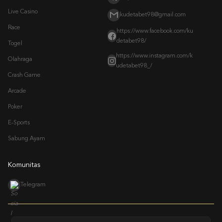
Live Casino
kudetabet98@gmail.com
Race
https://www.facebook.com/ku
detabet98/
Togel
https://www.instagram.com/k
Olahraga
udetabet98_/
Crash Game
Arcade
Poker
E-Sports
Sabung Ayam
Komunitas
Telegram