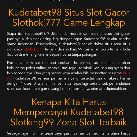
Kudetabet98 Situs Slot Gacor
Slothoki777 Game Lengkap
Siapa itu kudetabet98 ? Jika anda merupakan pecinta situs slot gacor
pastinya sudah tidak asing lagi dengan agen Kudetabet98 selaku bandar
game indonesia. Perkenalkan, Kudetabet98 adalah daftar situs zona situs
slot gacor
slothoki777
terbaik dan slotking99 game lengkap terbaik bola
365 pasti menang karena deposit pulsa tanpa potongan.
Permainan tersebut meliputi taruhan slot online, casino online, taruhan
bola, game poker online, capsa susun, togel, tembak ikan, sabung ayam dan
lain sebagainya. Dan yang menariknya adalah bila mendaftar bersama
situs
slot
Kudetabet98 semua permainan yang tersedia bisa di akses hanya
dengan 1 user ID saja loh. Tanpa harus repot lagi serta untuk pemindahan
saldo dari kudetabet game yang berlaku semuanya otomatis dipindahkan.
Kenapa Kita Harus
Mempercayai Kudetabet98
Slotking99 Zona Slot Terbaik
Sebagai agen online terpercaya pastinya semua pecinta taruhan harus