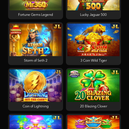
Fortune Gems Legend
Lucky Jaguar 500
Storm of Seth 2
3 Coin Wild Tiger
Coin of Lightning
20 Blazing Clover