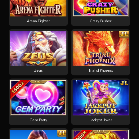
Arena Fighter
Crazy Pusher
Zeus
Trial of Phoenix
Gem Party
Jackpot Joker