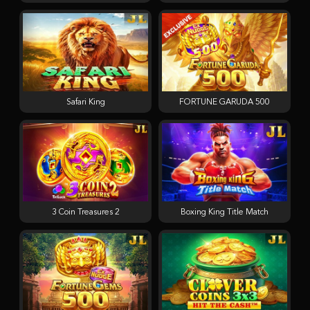
Safari King
FORTUNE GARUDA 500
3 Coin Treasures 2
Boxing King Title Match