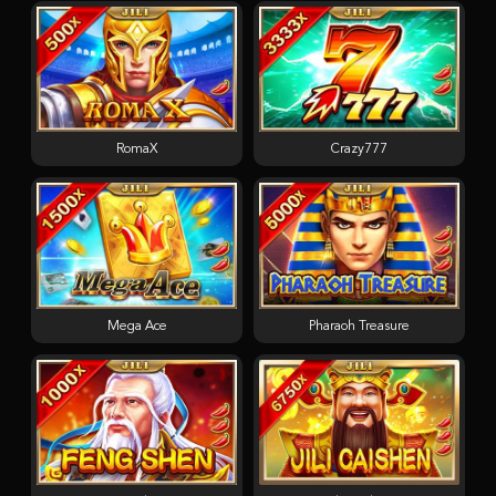
RomaX
Crazy777
Mega Ace
Pharaoh Treasure