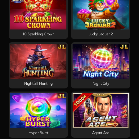
10 Sparkling Crown
Lucky Jaguar 2
Nightfall Hunting
Night City
Hyper Burst
Agent Ace