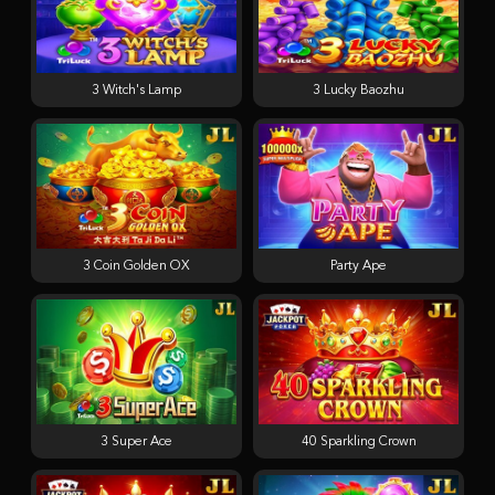
3 Witch's Lamp
3 Lucky Baozhu
3 Coin Golden OX
Party Ape
3 Super Ace
40 Sparkling Crown