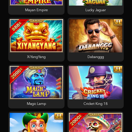
Mayan Empire
Lucky Jaguar
XiYangYang
Dabanggg
Magic Lamp
Cricket King 18