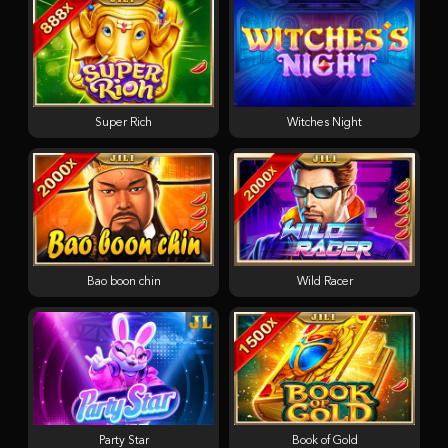
Super Rich
Witches Night
Bao boon chin
Wild Racer
Party Star
Book of Gold