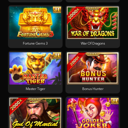
Fortune Gems 3
War Of Dragons
Master Tiger
Bonus Hunter