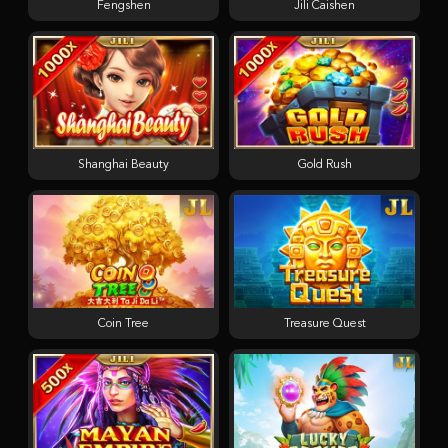
Fengshen
Jili Caishen
Shanghai Beauty
Gold Rush
Coin Tree
Treasure Quest