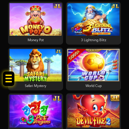
Money Pot
3 Lightning Blitz
KLIK DISINI!
Safari Mystery
World Cup