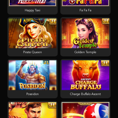
Happy Taxi
Fa Fa Fa
Pirate Queen
Golden Temple
Poseidon
Charge Buffalo Ascent