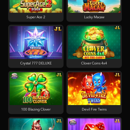
Super Ace 2
Lucky Macaw
Crystal 777 DELUXE
Clover Coins 4x4
100 Blazing Clover
Devil Fire Twins