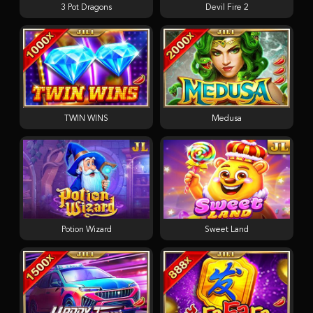
3 Pot Dragons
Devil Fire 2
TWIN WINS
Medusa
Potion Wizard
Sweet Land