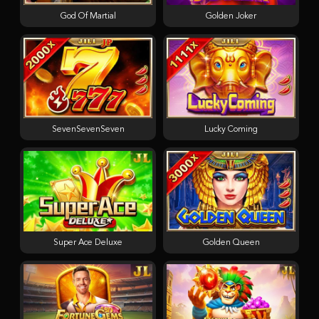
God Of Martial
Golden Joker
SevenSevenSeven
Lucky Coming
Super Ace Deluxe
Golden Queen