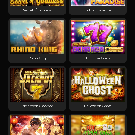
Secret of Goddess
Hottie’s Paradise
Rhino King
Bonanza Coins
Big Sevens Jackpot
Halloween Ghost