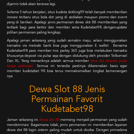
dijamin tidak akan kecewa lagi.
Selama 5 tahun berjalan, situs kudeta slotking99 telah banyak memberikan
inovasi terbaru situs bola slot yang di sediakan maupun promo dan event
yang di berikan. Apalagi jenis permainan dewa slot 88 memberikan yang
terbaik bagi para bettor dan member setia Kudetabet98 denganupdate
pilihan permainan paling lengkap.
Apalagi jaman sekarang yang sudah semakin maju, selain menggunakan
transaksi via metode bank bisa juga menggunakan E wallet . Bersama
Kudetabet98 para member mix parlay 365 juga bisa melakukan transaksi
khususnya deposit via pulsa saja dengan didukung oleh provider Telkomsel
Dan XL. Yang menariknya adalah semua member
situs slot deposit pulsa
tanpa potongan
.
Semua ini tersedia pastinya dikarenakan basis agar
member kudetabet 98 bisa terus memaksimalkan tingkat kemenangan
nya.
Dewa Slot 88 Jenis
Permainan Favorit
Kudetabet98
Jaman sekarang ini
dewa slot 88
memang menjadi permainan yang sudah
mendominasi. Bagaimana tidak, jenis permainan ini memberikan layanan
dewa slot 88 login sistem paling mudah untuk dicoba. Dengan primadona