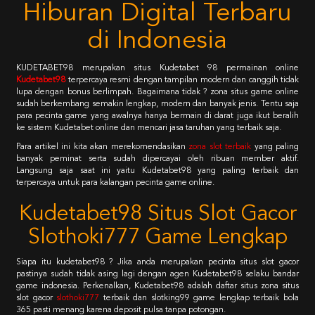
Hiburan Digital Terbaru
di Indonesia
KUDETABET98 merupakan situs Kudetabet 98 permainan online
Kudetabet98
terpercaya resmi dengan tampilan modern dan canggih tidak
lupa dengan bonus berlimpah. Bagaimana tidak ? zona situs game online
sudah berkembang semakin lengkap, modern dan banyak jenis. Tentu saja
para pecinta game yang awalnya hanya bermain di darat juga ikut beralih
ke sistem Kudetabet online dan mencari jasa taruhan yang terbaik saja.
Para artikel ini kita akan merekomendasikan
zona slot terbaik
yang paling
banyak peminat serta sudah dipercayai oleh ribuan member aktif.
Langsung saja saat ini yaitu Kudetabet98 yang paling terbaik dan
terpercaya untuk para kalangan pecinta game online.
Kudetabet98 Situs Slot Gacor
Slothoki777 Game Lengkap
Siapa itu kudetabet98 ? Jika anda merupakan pecinta situs slot gacor
pastinya sudah tidak asing lagi dengan agen Kudetabet98 selaku bandar
game indonesia. Perkenalkan, Kudetabet98 adalah daftar situs zona situs
slot gacor
slothoki777
terbaik dan slotking99 game lengkap terbaik bola
365 pasti menang karena deposit pulsa tanpa potongan.