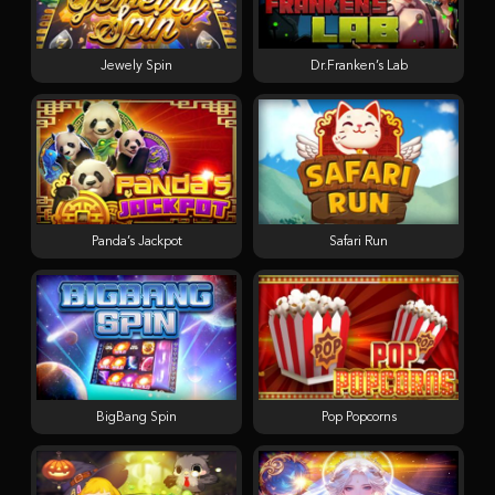
Jewely Spin
Dr.Franken’s Lab
Panda’s Jackpot
Safari Run
BigBang Spin
Pop Popcorns