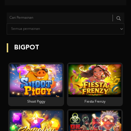
BIGPOT
Shoot Piggy
Fiesta Frenzy