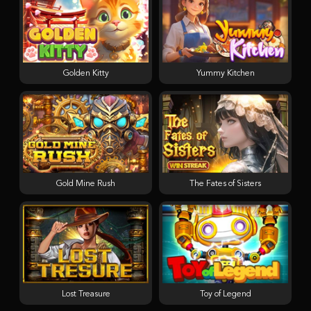
Golden Kitty
Yummy Kitchen
Gold Mine Rush
The Fates of Sisters
Lost Treasure
Toy of Legend