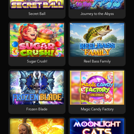
Secret Ball
Journey to the Abyss
Sugar Crush!
Reel Bass Family
Frozen Blade
Magic Candy Factory