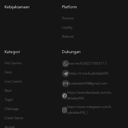
Kebijaksanaan
Platform
Promosi
Loyalty
Referral
Kategori
Dukungan
Hot Games
wa.me/6282277602113
Slots
https://t.me/kudetabet98
Live Casino
kudetabet98@gmail.com
Race
https://www.facebook.com/ku
detabet98/
Togel
https://www.instagram.com/k
Olahraga
udetabet98_/
Crash Game
Arcade