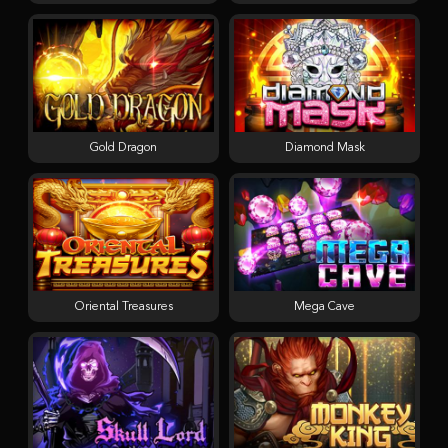
Gold Dragon
Diamond Mask
Oriental Treasures
Mega Cave