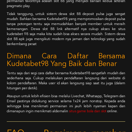
permainan favoritnya adalah slot 88 yang menjadi barisan kedua setelah
pragmatic play.
Tidak tanggung, untuk sistem dewa slot 88 deposit pulsa juga sangat
mudah. Bahkan bersama Kudetabet98 yang mempromosikan deposit pulsa
tanpa potongan tentu saja memudahkan banyak member untuk meraih
kemenangan. Dewa slot 88 link alternatif nya cukup akses ke situs
kudetabet 98 saja maka kita sudah bisa akses secara mudah. Sistem dewa
slot 88 apk juga mengikuti modern nya jaman dan teknologi yang sudah
berkembang pesat
Dimana Cara Daftar Bersama
Kudetabet98 Yang Baik dan Benar
Tentu saja dari segi cara daftar bersama Kudetabet98 sangatlah mudah dan
sederhana saja. Cukup melakukan pendaftaran langsung dari website di
kolom pendaftaran. Maka user id akan langsung siap saat itu juga (dalam
hitungan per detik).
Ataupun untuk lebih efisien bisa melalui Livechat, Whatsapp, Telegram dan
Email pastinya didukung service selama 1x24 jam nonstop. Kepada anda
sehingga bisa menikmati permainan ini jauh lebih nyaman kapan dan
dimanapun ingin menikmati aldernalin
situs game bola dan slot
online.