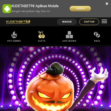
×
KUDETABET98 Aplikasi Mobile
UNDUH
Jangan tampilkan lagi hari ini
MASUK
DAFTAR
HOT GAMES
SLOTS
LIVE CASINO
RACE
;;