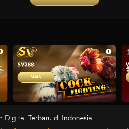
SV388
MAIN
Digital Terbaru di Indonesia