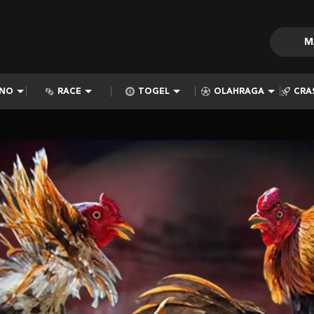
M
INO
RACE
TOGEL
OLAHRAGA
CRA