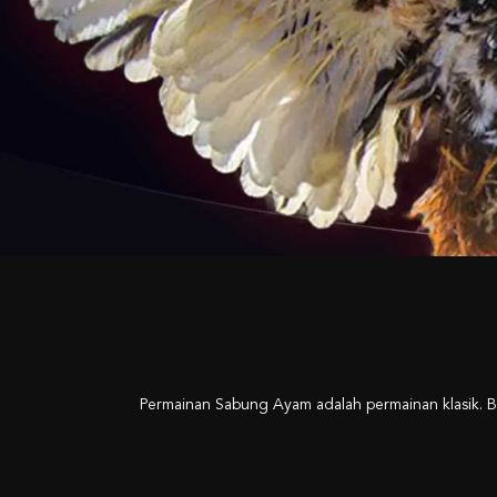
Permainan Sabung Ayam adalah permainan klasik. Be