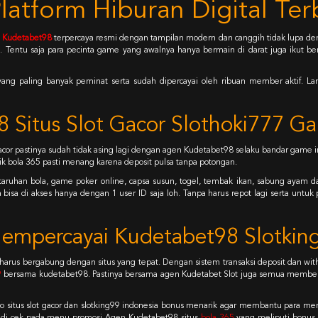
tform Hiburan Digital Terb
e
Kudetabet98
terpercaya resmi dengan tampilan modern dan canggih tidak lupa den
entu saja para pecinta game yang awalnya hanya bermain di darat juga ikut ber
yang paling banyak peminat serta sudah dipercayai oleh ribuan member aktif. Lan
 Situs Slot Gacor Slothoki777 
gacor pastinya sudah tidak asing lagi dengan agen Kudetabet98 selaku bandar game in
ik bola 365 pasti menang karena deposit pulsa tanpa potongan.
e, taruhan bola, game poker online, capsa susun, togel, tembak ikan, sabung ayam 
isa di akses hanya dengan 1 user ID saja loh. Tanpa harus repot lagi serta unt
empercayai Kudetabet98 Slotking
 harus bergabung dengan situs yang tepat. Dengan sistem transaksi deposit dan 
9
bersama kudetabet98. Pastinya bersama agen Kudetabet Slot juga semua member 
o situs slot gacor dan slotking99 indonesia bonus menarik agar membantu para