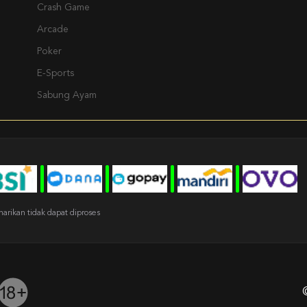
Crash Game
Arcade
Poker
E-Sports
Sabung Ayam
arikan tidak dapat diproses