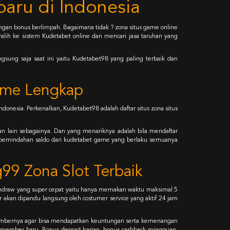
aru di Indonesia
gan bonus berlimpah. Bagaimana tidak ? zona situs game online
alih ke sistem Kudetabet online dan mencari jasa taruhan yang
gsung saja saat ini yaitu Kudetabet98 yang paling terbaik dan
Game Lengkap
donesia. Perkenalkan, Kudetabet98 adalah daftar situs zona situs
dan lain sebagainya. Dan yang menariknya adalah bila mendaftar
uk pemindahan saldo dari kudetabet game yang berlaku semuanya
99 Zona Slot Terbaik
withdraw yang super cepat yaitu hanya memakan waktu maksimal 5
akan dipandu langsung oleh costumer service yang aktif 24 jam
 membernya agar bisa mendapatkan keuntungan serta kemenangan