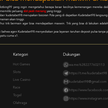
n slotking99 yang ingin mengetahui berapa besar kecilnya kemenangan mereka d
 memiliki peluang
slot pasti menang
yang tinggi.
ber kudetabet98 merupakan bocoran Pola yang di dapatkan Kudetabet98 langsun
ainan akan tinggi.
ui trik bermain agar bisa mendapatkan maxwin. Trik yang bisa di lakukan adala
ui bahwa agen Kudetabet98 menyediakan jasa layanan taruhan deposit pulsa tanpa p
yaitu cuma x1.
Kategori
Dukungan
Hot Games
wa.me/6282277602113
Slots
https://t.me/kudetabet98
Live Casino
kudetabet98@gmail.com
Race
https://www.facebook.co
Togel
https://www.instagram.c
Olahraga