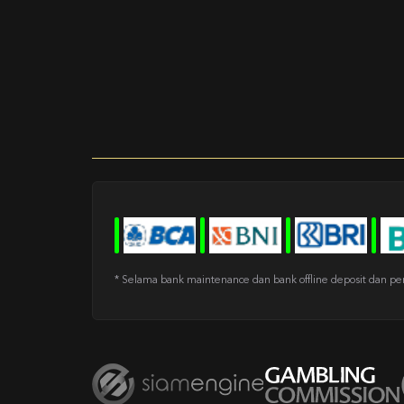
* Selama bank maintenance dan bank offline deposit dan pen