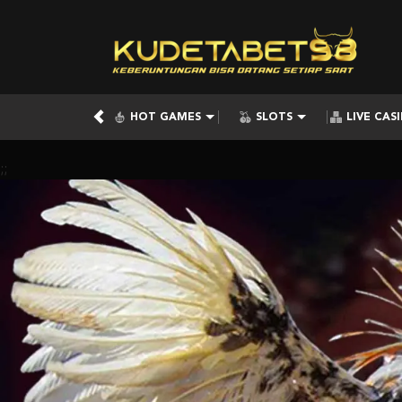
HOT GAMES
SLOTS
LIVE CAS
;;