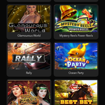
Glamourous World
Mystery Reels Power Reels
Rally
Ocean Party