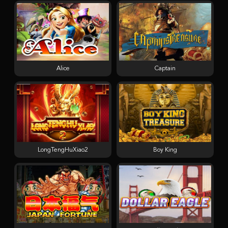
Alice
Captain
LongTengHuXiao2
Boy King