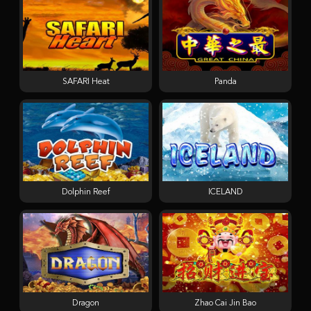
SAFARI Heat
Panda
Dolphin Reef
ICELAND
Dragon
Zhao Cai Jin Bao