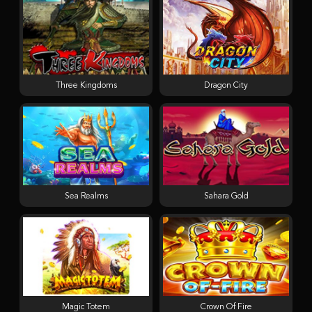
Three Kingdoms
Dragon City
Sea Realms
Sahara Gold
Magic Totem
Crown Of Fire