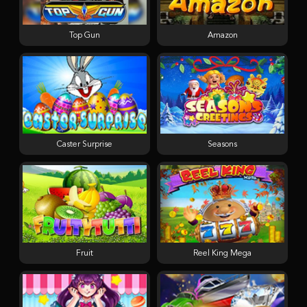
Top Gun
Amazon
Caster Surprise
Seasons
Fruit
Reel King Mega