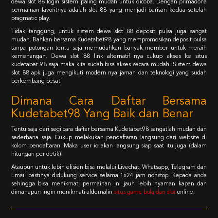
dewa slot 88 login sistem paling mudah untuk dicoba. Dengan primadona
permainan favoritnya adalah slot 88 yang menjadi barisan kedua setelah
pragmatic play.
Tidak tanggung, untuk sistem dewa slot 88 deposit pulsa juga sangat
mudah. Bahkan bersama Kudetabet98 yang mempromosikan deposit pulsa
tanpa potongan tentu saja memudahkan banyak member untuk meraih
kemenangan. Dewa slot 88 link alternatif nya cukup akses ke situs
kudetabet 98 saja maka kita sudah bisa akses secara mudah. Sistem dewa
slot 88 apk juga mengikuti modern nya jaman dan teknologi yang sudah
berkembang pesat
Dimana Cara Daftar Bersama
Kudetabet98 Yang Baik dan Benar
Tentu saja dari segi cara daftar bersama Kudetabet98 sangatlah mudah dan
sederhana saja. Cukup melakukan pendaftaran langsung dari website di
kolom pendaftaran. Maka user id akan langsung siap saat itu juga (dalam
hitungan per detik).
Ataupun untuk lebih efisien bisa melalui Livechat, Whatsapp, Telegram dan
Email pastinya didukung service selama 1x24 jam nonstop. Kepada anda
sehingga bisa menikmati permainan ini jauh lebih nyaman kapan dan
dimanapun ingin menikmati aldernalin
situs game bola dan slot
online.