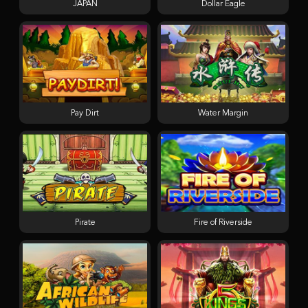
JAPAN
Dollar Eagle
Pay Dirt
Water Margin
Pirate
Fire of Riverside