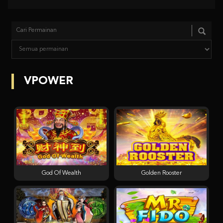
VPOWER
God Of Wealth
Golden Rooster