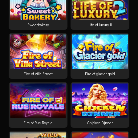
Sweetbakery
Life of luxury II
Fire of Villa Street
Fire of glacier gold
Fire of Rue Royale
Chjcken Djnner