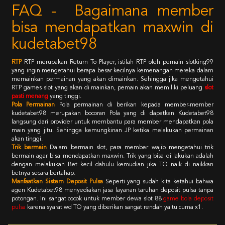
FAQ - Bagaimana member
bisa mendapatkan maxwin di
kudetabet98
RTP
RTP merupakan Return To Player, istilah RTP oleh pemain slotking99
yang ingin mengetahui berapa besar kecilnya kemenangan mereka dalam
memainkan permainan yang akan dimainkan. Sehingga jika mengetahui
RTP games slot yang akan di mainkan, pemain akan memiliki peluang
slot
pasti menang
yang tinggi.
Pola Permainan
Pola permainan di berikan kepada member-member
kudetabet98 merupakan bocoran Pola yang di dapatkan Kudetabet98
langsung dari provider untuk membantu para member mendapatkan pola
main yang jitu. Sehingga kemungkinan JP ketika melakukan permainan
akan tinggi.
Trik bermain
Dalam bermain slot, para member wajib mengetahui trik
bermain agar bisa mendapatkan maxwin. Trik yang bisa di lakukan adalah
dengan melakukan Bet kecil dahulu kemudian jika TO naik di naikkan
betnya secara bertahap.
Manfaatkan Sistem Deposit Pulsa
Seperti yang sudah kita ketahui bahwa
agen Kudetabet98 menyediakan jasa layanan taruhan deposit pulsa tanpa
potongan. Ini sangat cocok untuk member dewa slot 88
game bola deposit
pulsa
karena syarat wd TO yang diberikan sangat rendah yaitu cuma x1.