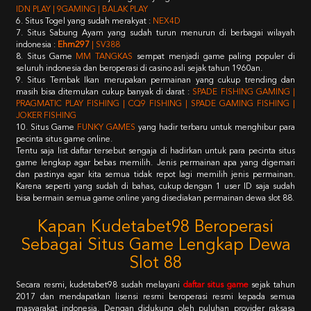
IDN PLAY | 9GAMING | BALAK PLAY
6. Situs Togel yang sudah merakyat :
NEX4D
7. Situs Sabung Ayam yang sudah turun menurun di berbagai wilayah
indonesia :
Ehm297
| SV388
8. Situs Game
MM TANGKAS
sempat menjadi game paling populer di
seluruh indonesia dan beroperasi di casino asli sejak tahun 1960an.
9. Situs Tembak Ikan merupakan permainan yang cukup trending dan
masih bisa ditemukan cukup banyak di darat :
SPADE FISHING GAMING |
PRAGMATIC PLAY FISHING | CQ9 FISHING | SPADE GAMING FISHING |
JOKER FISHING
10. Situs Game
FUNKY GAMES
yang hadir terbaru untuk menghibur para
pecinta situs game online.
Tentu saja list daftar tersebut sengaja di hadirkan untuk para pecinta situs
game lengkap agar bebas memilih. Jenis permainan apa yang digemari
dan pastinya agar kita semua tidak repot lagi memilih jenis permainan.
Karena seperti yang sudah di bahas, cukup dengan 1 user ID saja sudah
bisa bermain semua game online yang disediakan permainan dewa slot 88.
Kapan Kudetabet98 Beroperasi
Sebagai Situs Game Lengkap Dewa
Slot 88
Secara resmi, kudetabet98 sudah melayani
daftar situs game
sejak tahun
2017 dan mendapatkan lisensi resmi beroperasi resmi kepada semua
masyarakat indonesia. Dengan didukung oleh puluhan provider raksasa