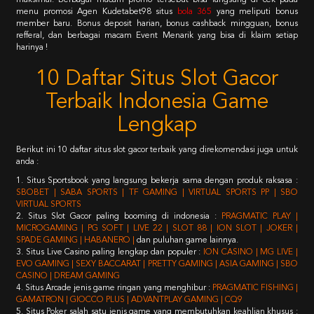
maksimal. Berbagai macam promo tersebut bisa langsung di cek pada
menu promosi Agen Kudetabet98 situs
bola 365
yang meliputi bonus
member baru. Bonus deposit harian, bonus cashback mingguan, bonus
refferal, dan berbagai macam Event Menarik yang bisa di klaim setiap
harinya !
10 Daftar Situs Slot Gacor
Terbaik Indonesia Game
Lengkap
Berikut ini 10 daftar situs slot gacor terbaik yang direkomendasi juga untuk
anda :
1. Situs Sportsbook yang langsung bekerja sama dengan produk raksasa :
SBOBET | SABA SPORTS | TF GAMING | VIRTUAL SPORTS PP | SBO
VIRTUAL SPORTS
2. Situs Slot Gacor paling booming di indonesia :
PRAGMATIC PLAY |
MICROGAMING | PG SOFT | LIVE 22 | SLOT 88 | ION SLOT | JOKER |
SPADE GAMING | HABANERO |
dan puluhan game lainnya.
3. Situs Live Casino paling lengkap dan populer :
ION CASINO | MG LIVE |
EVO GAMING | SEXY BACCARAT | PRETTY GAMING | ASIA GAMING | SBO
CASINO | DREAM GAMING
4. Situs Arcade jenis game ringan yang menghibur :
PRAGMATIC FISHING |
GAMATRON | GIOCCO PLUS | ADVANTPLAY GAMING | CQ9
5. Situs Poker salah satu jenis game yang membutuhkan keahlian khusus :