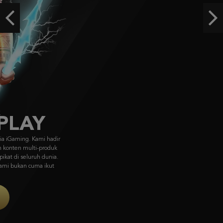
fa****9
IDR
792,950.00
Previous
Ne
Mahjong Wins - Gong Xi Fa Cai
apel****5
IDR
787,400.00
FAT PANDA
Fat Panda adalah slot brand dari Pragmatic Play yang bold dan penuh impact!
Dirancang buat nyita perhatian dan kasih gameplay seru yang nggak
ketebak. Dengan energi yang meledak-ledak, visual yang kece, dan potensi
menang besar—Fat Panda bukan cuma hiburan, tapi pembawa hoki sejati!
Coba Sekarang