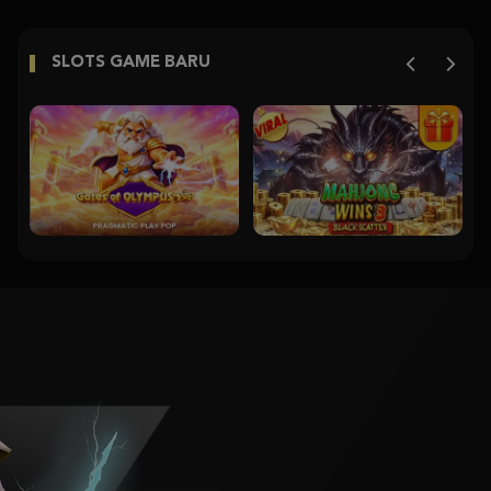
IDR
987,920.00
SLOTS GAME BARU
Gates of Olympus 1000
kijangi****a
IDR
885,480.00
Gates of Olympus 1000
s****1
IDR
839,400.00
Mahjong Wins 3 – Black Scatter
rahmads****t
IDR
836,400.00
Sweet Bonanza 1000
yudiga****1
IDR
814,260.00
Starlight Princess Super Scatter