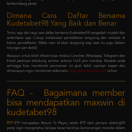
Dimana Cara Daftar Bersama
Kudetabet98 Yang Baik dan Benar
Tentu saja dari segi cara daftar bersama Kudetabet98 sangatlah mudah dan
sederhana saja. Cukup melakukan pendaftaran langsung dari website di
kolom pendaftaran. Maka user id akan langsung siap saat itu juga (dalam
hitungan per detik).
Ataupun untuk lebih efisien bisa melalui Livechat, Whatsapp, Telegram dan
Email pastinya didukung service selama 1x24 jam nonstop. Kepada anda
sehingga bisa menikmati permainan ini jauh lebih nyaman kapan dan
dimanapun ingin menikmati aldernalin
situs game bola dan slot
online.
FAQ - Bagaimana member
bisa mendapatkan maxwin di
kudetabet98
RTP
RTP merupakan Return To Player, istilah RTP oleh pemain slotking99
yang ingin mengetahui berapa besar kecilnya kemenangan mereka dalam
memainkan permainan yang akan dimainkan. Sehingga jika mengetahui