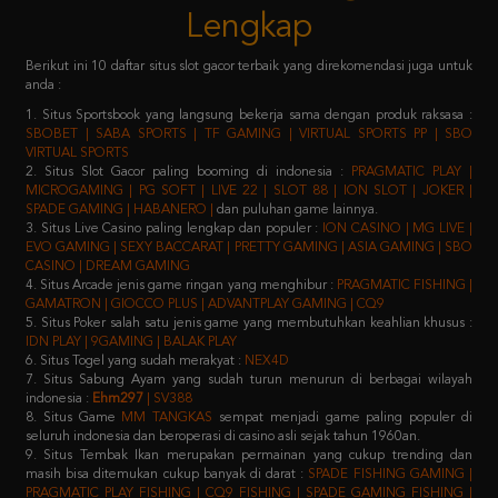
Lengkap
Berikut ini 10 daftar situs slot gacor terbaik yang direkomendasi juga untuk
anda :
1. Situs Sportsbook yang langsung bekerja sama dengan produk raksasa :
SBOBET | SABA SPORTS | TF GAMING | VIRTUAL SPORTS PP | SBO
VIRTUAL SPORTS
2. Situs Slot Gacor paling booming di indonesia :
PRAGMATIC PLAY |
MICROGAMING | PG SOFT | LIVE 22 | SLOT 88 | ION SLOT | JOKER |
SPADE GAMING | HABANERO |
dan puluhan game lainnya.
3. Situs Live Casino paling lengkap dan populer :
ION CASINO | MG LIVE |
EVO GAMING | SEXY BACCARAT | PRETTY GAMING | ASIA GAMING | SBO
CASINO | DREAM GAMING
4. Situs Arcade jenis game ringan yang menghibur :
PRAGMATIC FISHING |
GAMATRON | GIOCCO PLUS | ADVANTPLAY GAMING | CQ9
5. Situs Poker salah satu jenis game yang membutuhkan keahlian khusus :
IDN PLAY | 9GAMING | BALAK PLAY
6. Situs Togel yang sudah merakyat :
NEX4D
7. Situs Sabung Ayam yang sudah turun menurun di berbagai wilayah
indonesia :
Ehm297
| SV388
8. Situs Game
MM TANGKAS
sempat menjadi game paling populer di
seluruh indonesia dan beroperasi di casino asli sejak tahun 1960an.
9. Situs Tembak Ikan merupakan permainan yang cukup trending dan
masih bisa ditemukan cukup banyak di darat :
SPADE FISHING GAMING |
PRAGMATIC PLAY FISHING | CQ9 FISHING | SPADE GAMING FISHING |
JOKER FISHING